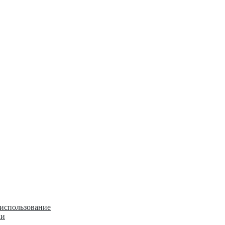
 использование
ки