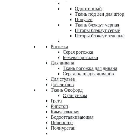
Однотонный
Ткань под лен для штор
Полулен
Ткань блэкаут черная
Шторы блэкаут серые
Шторы блэкаут зеленые
Рогожка
Серая рогожка
Бежевая рогожка
Для дивана
Ткань рогожка для дивана
Серая ткань для диванов
Для стульев
Для чехлов
Ткань Оксфорд
С рисунком
Грета
Рипстоп
Камуфляжная
Водоотталкивающая
Полиэстер
Полиуретан