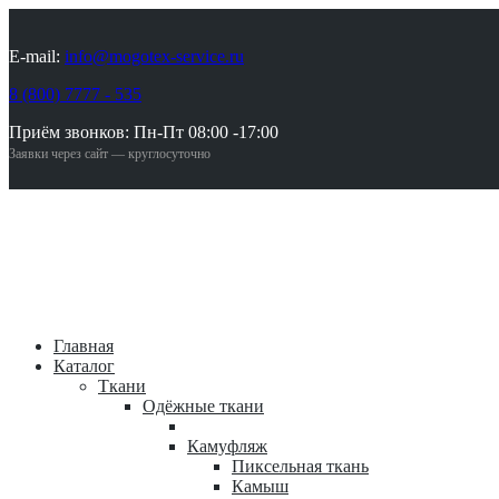
E-mail:
info@mogotex-service.ru
8 (800) 7777 - 535
Приём звонков: Пн-Пт 08:00 -17:00
Заявки через сайт — круглосуточно
Главная
Каталог
Ткани
Одёжные ткани
Камуфляж
Пиксельная ткань
Камыш