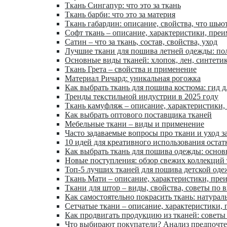
Ткань Сингапур: что это за ткань
Ткань барби: что это за материя
Ткань габардин: описание, свойства, что шью
Софт ткань – описание, характеристики, пре
Сатин – что за ткань, состав, свойства, уход
Лучшие ткани для пошива летней одежды: по
Основные виды тканей: хлопок, лен, синтети
Ткань Грета – свойства и применение
Материал Ричард: уникальная рогожка
Как выбрать ткань для пошива костюма: гид 
Тренды текстильной индустрии в 2025 году
Ткань камуфляж – описание, характеристики,
Как выбрать оптового поставщика тканей
Мебельные ткани – виды и применение
Часто задаваемые вопросы про ткани и уход з
10 идей для креативного использования остат
Как выбрать ткань для пошива одежды: осно
Новые поступления: обзор свежих коллекций
Топ-5 лучших тканей для пошива детской од
Ткань Мати – описание, характеристики, пре
Ткани для штор – виды, свойства, советы по 
Как самостоятельно покрасить ткань: натурал
Сетчатые ткани – описание, характеристики,
Как продвигать продукцию из тканей: советы
Что выбирают покупатели? Анализ предпочт