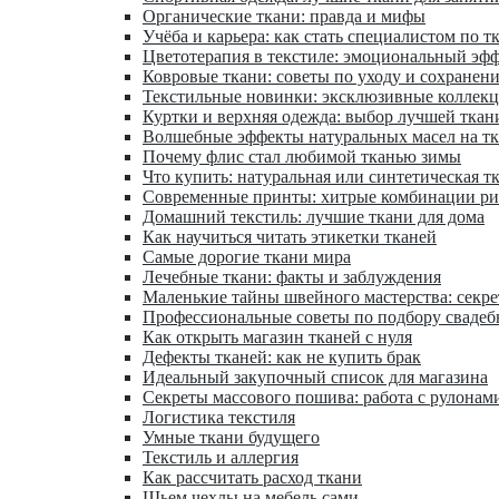
Органические ткани: правда и мифы
Учёба и карьера: как стать специалистом по т
Цветотерапия в текстиле: эмоциональный эфф
Ковровые ткани: советы по уходу и сохранен
Текстильные новинки: эксклюзивные коллек
Куртки и верхняя одежда: выбор лучшей ткан
Волшебные эффекты натуральных масел на т
Почему флис стал любимой тканью зимы
Что купить: натуральная или синтетическая т
Современные принты: хитрые комбинации ри
Домашний текстиль: лучшие ткани для дома
Как научиться читать этикетки тканей
Самые дорогие ткани мира
Лечебные ткани: факты и заблуждения
Маленькие тайны швейного мастерства: секр
Профессиональные советы по подбору свадеб
Как открыть магазин тканей с нуля
Дефекты тканей: как не купить брак
Идеальный закупочный список для магазина
Секреты массового пошива: работа с рулонам
Логистика текстиля
Умные ткани будущего
Текстиль и аллергия
Как рассчитать расход ткани
Шьем чехлы на мебель сами