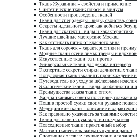
Ткань Журавинка – свойства и применение
Синтетические ткани: плюсы и минусы
Особенности производства тканей
Ткани для спецодежды - виды, свойства, сове
Секреты идеального кроя: как добиться безуп
Ткани для скатерти - виды и характеристики
Лучшие швейные мастерские Москвы
Как отстирать пятно от красного вина
Ткань для сорочек – характеристики и преим
Модные ткани осени-зимы: тренды и вдохнов
Искусственные ткани: за и против
Универсальные ткани для декора интерьера
Экспертные секреты стирки деликатных ткан
Популярная ткань эвкалипт: происхождение и
Путеводитель по уходу за шёлковыми издели
Экологические ткани – виды, особенности и 
Преимущества заказа ткани оптом
Уход за тканями: советы по стирке, глажке и 
Пошив простой сумки своими руками: пошаг
Медицинские ткани – описание и характерис
Как правильно ухаживать за тканями: советы 
Ткани для пальто: руководство покупателя
Повседневные ткани: практичный выбор
Магазин тканей: как выбрать лучший район
Спортивная одежда: лучшие ткани для заняти