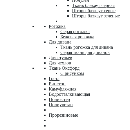
Полулен
Ткань блэкаут черная
Шторы блэкаут серые
Шторы блэкаут зеленые
Рогожка
Серая рогожка
Бежевая рогожка
Для дивана
Ткань рогожка для дивана
Серая ткань для диванов
Для стульев
Для чехлов
Ткань Оксфорд
С рисунком
Грета
Рипстоп
Камуфляжная
Водоотталкивающая
Полиэстер
Полиуретан
Прорезиновые