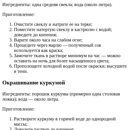
Ингредиенты: одна средняя свекла; вода (около литра).
Приготовление:
Очистите свеклу и натрите ее на терке;
Поместите натертую свеклу в кастрюлю с водой;
доведите до кипения;
Варите около часа на слабом огне;
Процедите через марлю — полученный сок
используется как краска;
Замочите ткань в растворе минимум на час — можно
оставить на ночь для более насыщенного цвета;
Прополощите холодной водой после окраски; высушите
в тени.
Окрашивание куркумой
Ингредиенты: порошок куркумы (примерно одна столовая
ложка); вода — около литра.
Приготовление:
Растворите куркуму в горячей воде до однородной
массы;
Доведите раствор до кипения;