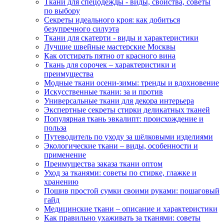
Ткани для спецодежды - виды, свойства, советы
по выбору
Секреты идеального кроя: как добиться
безупречного силуэта
Ткани для скатерти - виды и характеристики
Лучшие швейные мастерские Москвы
Как отстирать пятно от красного вина
Ткань для сорочек – характеристики и
преимущества
Модные ткани осени-зимы: тренды и вдохновение
Искусственные ткани: за и против
Универсальные ткани для декора интерьера
Экспертные секреты стирки деликатных тканей
Популярная ткань эвкалипт: происхождение и
польза
Путеводитель по уходу за шёлковыми изделиями
Экологические ткани – виды, особенности и
применение
Преимущества заказа ткани оптом
Уход за тканями: советы по стирке, глажке и
хранению
Пошив простой сумки своими руками: пошаговый
гайд
Медицинские ткани – описание и характеристики
Как правильно ухаживать за тканями: советы