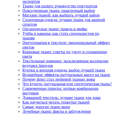
экспертов
Ткани для пальто: руководство покупателя
Повседневные ткани: практичный выбор
Магазин тканей: как выбрать лучший район
Спортивная одежда: лучшие ткани для занятий
спортом
Органические ткани: правда и мифы
Учёба и карьера: как стать специалистом по
тканям
Цветотерапия в текстиле: эмоциональный эффект
цветов
Ковровые ткани: советы по уходу и сохранению
цвета
Текстильные новинки: эксклюзивные коллекции
ведущих брендов
Куртки и верхняя одежда: выбор лучшей ткани
Волшебные эффекты натуральных масел на ткани
Почему флис стал любимой тканью зимы
Что купить: натуральная или синтетическая ткань?
Современные принты: хитрые комбинации
рисунков
Домашний текстиль: лучшие ткани для дома
Как научиться читать этикетки тканей
Самые дорогие ткани мира
Лечебные ткани: факты и заблуждения