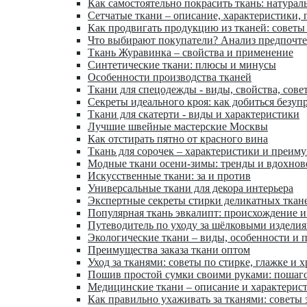
Как самостоятельно покрасить ткань: натурал
Сетчатые ткани – описание, характеристики,
Как продвигать продукцию из тканей: советы
Что выбирают покупатели? Анализ предпочт
Ткань Журавинка – свойства и применение
Синтетические ткани: плюсы и минусы
Особенности производства тканей
Ткани для спецодежды - виды, свойства, сове
Секреты идеального кроя: как добиться безуп
Ткани для скатерти - виды и характеристики
Лучшие швейные мастерские Москвы
Как отстирать пятно от красного вина
Ткань для сорочек – характеристики и преим
Модные ткани осени-зимы: тренды и вдохнов
Искусственные ткани: за и против
Универсальные ткани для декора интерьера
Экспертные секреты стирки деликатных ткан
Популярная ткань эвкалипт: происхождение и
Путеводитель по уходу за шёлковыми издели
Экологические ткани – виды, особенности и 
Преимущества заказа ткани оптом
Уход за тканями: советы по стирке, глажке и 
Пошив простой сумки своими руками: пошаг
Медицинские ткани – описание и характерис
Как правильно ухаживать за тканями: советы 