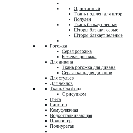
Однотонный
Ткань под лен для штор
Полулен
Ткань блэкаут черная
Шторы блэкаут серые
Шторы блэкаут зеленые
Рогожка
Серая рогожка
Бежевая рогожка
Для дивана
Ткань рогожка для дивана
Серая ткань для диванов
Для стульев
Для чехлов
Ткань Оксфорд
С рисунком
Грета
Рипстоп
Камуфляжная
Водоотталкивающая
Полиэстер
Полиуретан