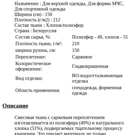
Назначение
:
Для верхней одежды, Для формы МЧС,
Для спортивной одежды
Ширина (см)
:
150
Плотность (г/м2)
:
212
Состав ткани
:
Хлопок/полиэфир
Страна
:
Белоруссия
Состав сырья, %:
Полиэфир - 49, хлопок - 51
Плотность ткани, г/м²:
210
ширина рулона, см:
150
Переплетение:
Саржевое
Колористическое
Гладкокрашенная
оформление:
ВО-водоотталкивающая
Вид отделки:
отделка
спецодежда, форменная
Область применения:
одежда
Описание
Смесовая ткань с саржевым переплетением
изготавливается из полиэфира (49%) и натурального
хлопка (51%), подвергаемых тщательному процессу
крашения. Это придает материалу не только