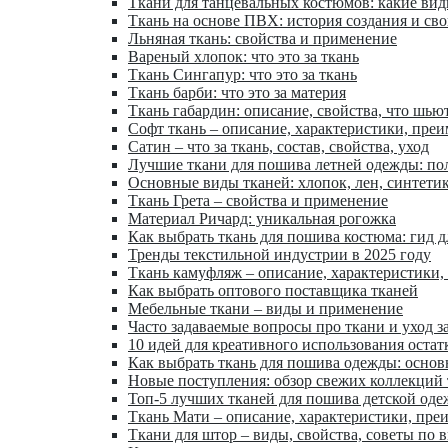
Ткани для танцевальных костюмов: какие ви
Ткань на основе ПВХ: история создания и сво
Льняная ткань: свойства и применение
Вареный хлопок: что это за ткань
Ткань Сингапур: что это за ткань
Ткань барби: что это за материя
Ткань габардин: описание, свойства, что шью
Софт ткань – описание, характеристики, пре
Сатин – что за ткань, состав, свойства, уход
Лучшие ткани для пошива летней одежды: по
Основные виды тканей: хлопок, лен, синтети
Ткань Грета – свойства и применение
Материал Ричард: уникальная рогожка
Как выбрать ткань для пошива костюма: гид 
Тренды текстильной индустрии в 2025 году
Ткань камуфляж – описание, характеристики,
Как выбрать оптового поставщика тканей
Мебельные ткани – виды и применение
Часто задаваемые вопросы про ткани и уход з
10 идей для креативного использования остат
Как выбрать ткань для пошива одежды: осно
Новые поступления: обзор свежих коллекций
Топ-5 лучших тканей для пошива детской од
Ткань Мати – описание, характеристики, пре
Ткани для штор – виды, свойства, советы по 