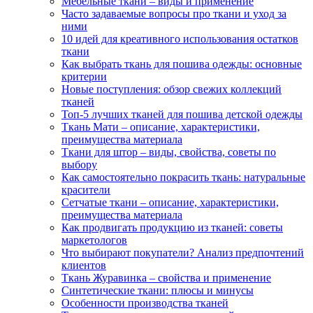
Мебельные ткани – виды и применение
Часто задаваемые вопросы про ткани и уход за
ними
10 идей для креативного использования остатков
ткани
Как выбрать ткань для пошива одежды: основные
критерии
Новые поступления: обзор свежих коллекций
тканей
Топ-5 лучших тканей для пошива детской одежды
Ткань Мати – описание, характеристики,
преимущества материала
Ткани для штор – виды, свойства, советы по
выбору
Как самостоятельно покрасить ткань: натуральные
красители
Сетчатые ткани – описание, характеристики,
преимущества материала
Как продвигать продукцию из тканей: советы
маркетологов
Что выбирают покупатели? Анализ предпочтений
клиентов
Ткань Журавинка – свойства и применение
Синтетические ткани: плюсы и минусы
Особенности производства тканей