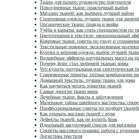
Ткани для пальто: руководство покупателя
Повседневные ткани: практичный выбор
Магазин тканей: как выбрать лучший район
Спортивная одежда: лучшие ткани для заняти
Органические ткани: правда и мифы
Учёба и карьера: как стать специалистом по т
Цветотерапия в текстиле: эмоциональный эфф
Ковровые ткани: советы по уходу и сохранен
Текстильные новинки: эксклюзивные коллек
Куртки и верхняя одежда: выбор лучшей ткан
Волшебные эффекты натуральных масел на т
Почему флис стал любимой тканью зимы
Что купить: натуральная или синтетическая т
Современные принты: хитрые комбинации ри
Домашний текстиль: лучшие ткани для дома
Как научиться читать этикетки тканей
Самые дорогие ткани мира
Лечебные ткани: факты и заблуждения
Маленькие тайны швейного мастерства: секр
Профессиональные советы по подбору свадеб
Как открыть магазин тканей с нуля
Дефекты тканей: как не купить брак
Идеальный закупочный список для магазина
Секреты массового пошива: работа с рулонам
Логистика текстиля