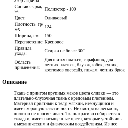
Узор
:
Цветы
Состав сырья,
Полиэстер - 100
%:
Цвет:
Оливковый
Плотность, гр/
124
м²:
Ширина, см:
150
Переплетение:
Креповое
Правила
Стирка не более 30С
ухода:
Для шитья платьев, сарафанов, для
Область
летних платьев, блузок, юбок, туник,
применения:
костюмов оверсайз, пижам, летних брюк
Описание
Ткань с принтом крупных маков цвета оливки — это
плательно-блузочная ткань с креповым плетением.
Материал приятный к телу, мягкий, немнущийся и
имеет хорошую эластичность. Не смотря на легкость,
полотно не просвечивает. Ткань красиво собирается в
складки, имеет насыщенные цвета, которые устойчивы
к механическим и физическим воздействиям. Из нее