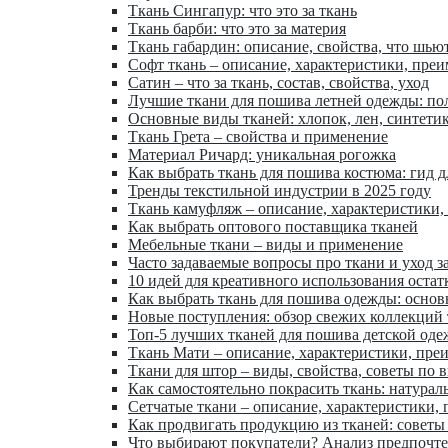
Ткань Сингапур: что это за ткань
Ткань барби: что это за материя
Ткань габардин: описание, свойства, что шью
Софт ткань – описание, характеристики, пре
Сатин – что за ткань, состав, свойства, уход
Лучшие ткани для пошива летней одежды: по
Основные виды тканей: хлопок, лен, синтети
Ткань Грета – свойства и применение
Материал Ричард: уникальная рогожка
Как выбрать ткань для пошива костюма: гид 
Тренды текстильной индустрии в 2025 году
Ткань камуфляж – описание, характеристики,
Как выбрать оптового поставщика тканей
Мебельные ткани – виды и применение
Часто задаваемые вопросы про ткани и уход з
10 идей для креативного использования остат
Как выбрать ткань для пошива одежды: осно
Новые поступления: обзор свежих коллекций
Топ-5 лучших тканей для пошива детской од
Ткань Мати – описание, характеристики, пре
Ткани для штор – виды, свойства, советы по 
Как самостоятельно покрасить ткань: натурал
Сетчатые ткани – описание, характеристики,
Как продвигать продукцию из тканей: советы
Что выбирают покупатели? Анализ предпочт