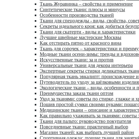
Ткань Журавинка – свойства и применение
Синтетические ткани: плюсы и минусы
Особенности производства тканей
Ткани для спецодежды - виды, свойства, сове
Секреты идеального кроя: как добиться безуп
Ткани для скатерти - виды и характеристики
Лучшие швейные мастерские Москвы
Как отстирать пятно от красного вина
Ткань для сорочек – характеристики и преим
Модные ткани осени-зимы: тренды и вдохнов
Искусственные ткани: за и против
Универсальные ткани для декора интерьера
Экспертные секреты стирки деликатных ткан
Популярная ткань эвкалипт: происхождение и
Путеводитель по уходу за шёлковыми издели
Экологические ткани – виды, особенности и 
Преимущества заказа ткани оптом
Уход за тканями: советы по стирке, глажке и 
Пошив простой сумки своими руками: пошаг
Медицинские ткани – описание и характерис
Как правильно ухаживать за тканями: советы 
Ткани для пальто: руководство покупателя
Повседневные ткани: практичный выбор
Магазин тканей: как выбрать лучший район
Спортивная одежда: лучшие ткани для заняти