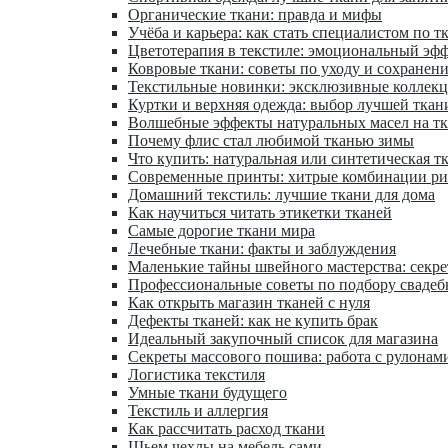
Органические ткани: правда и мифы
Учёба и карьера: как стать специалистом по т
Цветотерапия в текстиле: эмоциональный эфф
Ковровые ткани: советы по уходу и сохранен
Текстильные новинки: эксклюзивные коллек
Куртки и верхняя одежда: выбор лучшей ткан
Волшебные эффекты натуральных масел на т
Почему флис стал любимой тканью зимы
Что купить: натуральная или синтетическая т
Современные принты: хитрые комбинации ри
Домашний текстиль: лучшие ткани для дома
Как научиться читать этикетки тканей
Самые дорогие ткани мира
Лечебные ткани: факты и заблуждения
Маленькие тайны швейного мастерства: секр
Профессиональные советы по подбору свадеб
Как открыть магазин тканей с нуля
Дефекты тканей: как не купить брак
Идеальный закупочный список для магазина
Секреты массового пошива: работа с рулонам
Логистика текстиля
Умные ткани будущего
Текстиль и аллергия
Как рассчитать расход ткани
Шьем чехлы на мебель сами