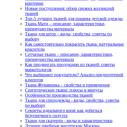
критерии
Новые поступления: обзор свежих коллекций
тканей
Топ-5 лучших тканей для пошива детской одежды
Ткань Мати – описание, характеристики,
преимущества материала
Ткани для штор – виды, свойства, советы по
выбору
Как самостоятельно покрасить ткань: натуральные
красители
Сетчатые ткани – описание, характеристики,
преимущества материала
Как продвигать продукцию из тканей: советы
маркетологов
Что выбирают покупатели? Анализ предпочтений
клиентов
Ткань Журавинка – свойства и применение
Синтетические ткани: плюсы и минусы
Особенности производства тканей
Ткани для спецодежды - виды, свойства, советы
по выбору
Секреты идеального кроя: как добиться
безупречного силуэта
Ткани для скатерти - виды и характеристики
Лучшие швейные мастерские Москвы