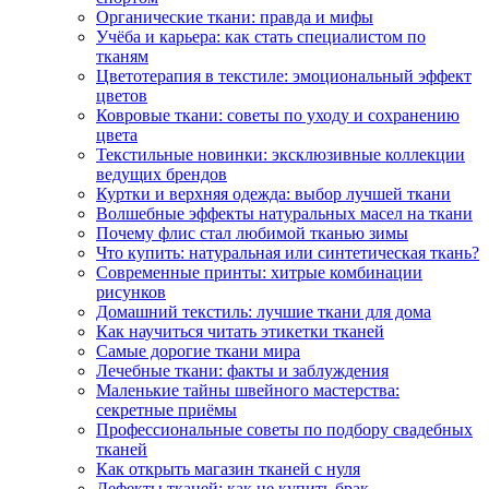
Органические ткани: правда и мифы
Учёба и карьера: как стать специалистом по
тканям
Цветотерапия в текстиле: эмоциональный эффект
цветов
Ковровые ткани: советы по уходу и сохранению
цвета
Текстильные новинки: эксклюзивные коллекции
ведущих брендов
Куртки и верхняя одежда: выбор лучшей ткани
Волшебные эффекты натуральных масел на ткани
Почему флис стал любимой тканью зимы
Что купить: натуральная или синтетическая ткань?
Современные принты: хитрые комбинации
рисунков
Домашний текстиль: лучшие ткани для дома
Как научиться читать этикетки тканей
Самые дорогие ткани мира
Лечебные ткани: факты и заблуждения
Маленькие тайны швейного мастерства:
секретные приёмы
Профессиональные советы по подбору свадебных
тканей
Как открыть магазин тканей с нуля
Дефекты тканей: как не купить брак