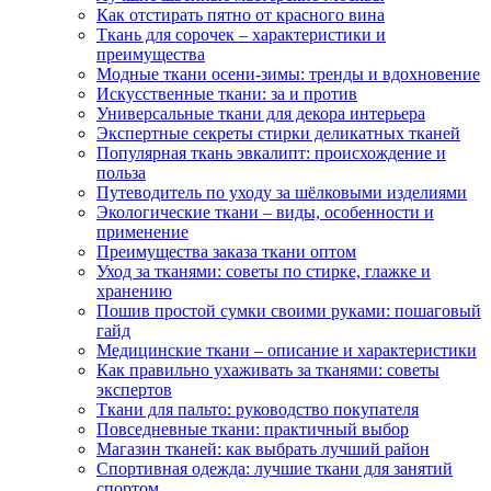
Как отстирать пятно от красного вина
Ткань для сорочек – характеристики и
преимущества
Модные ткани осени-зимы: тренды и вдохновение
Искусственные ткани: за и против
Универсальные ткани для декора интерьера
Экспертные секреты стирки деликатных тканей
Популярная ткань эвкалипт: происхождение и
польза
Путеводитель по уходу за шёлковыми изделиями
Экологические ткани – виды, особенности и
применение
Преимущества заказа ткани оптом
Уход за тканями: советы по стирке, глажке и
хранению
Пошив простой сумки своими руками: пошаговый
гайд
Медицинские ткани – описание и характеристики
Как правильно ухаживать за тканями: советы
экспертов
Ткани для пальто: руководство покупателя
Повседневные ткани: практичный выбор
Магазин тканей: как выбрать лучший район
Спортивная одежда: лучшие ткани для занятий
спортом