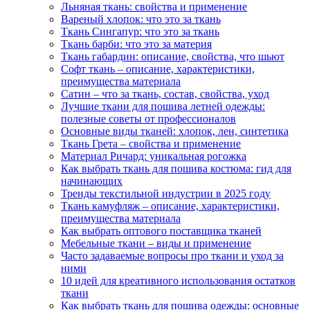
Льняная ткань: свойства и применение
Вареный хлопок: что это за ткань
Ткань Сингапур: что это за ткань
Ткань барби: что это за материя
Ткань габардин: описание, свойства, что шьют
Софт ткань – описание, характеристики,
преимущества материала
Сатин – что за ткань, состав, свойства, уход
Лучшие ткани для пошива летней одежды:
полезные советы от профессионалов
Основные виды тканей: хлопок, лен, синтетика
Ткань Грета – свойства и применение
Материал Ричард: уникальная рогожка
Как выбрать ткань для пошива костюма: гид для
начинающих
Тренды текстильной индустрии в 2025 году
Ткань камуфляж – описание, характеристики,
преимущества материала
Как выбрать оптового поставщика тканей
Мебельные ткани – виды и применение
Часто задаваемые вопросы про ткани и уход за
ними
10 идей для креативного использования остатков
ткани
Как выбрать ткань для пошива одежды: основные