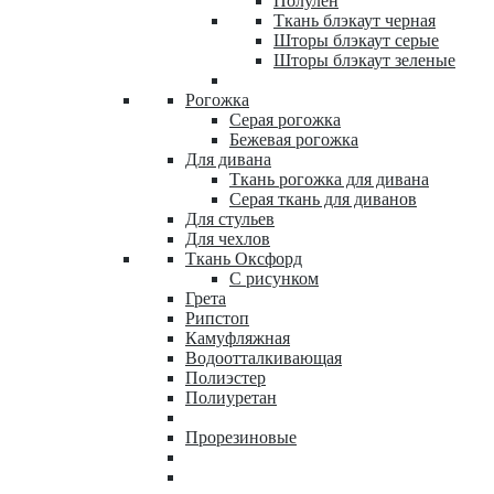
Полулен
Ткань блэкаут черная
Шторы блэкаут серые
Шторы блэкаут зеленые
Рогожка
Серая рогожка
Бежевая рогожка
Для дивана
Ткань рогожка для дивана
Серая ткань для диванов
Для стульев
Для чехлов
Ткань Оксфорд
С рисунком
Грета
Рипстоп
Камуфляжная
Водоотталкивающая
Полиэстер
Полиуретан
Прорезиновые