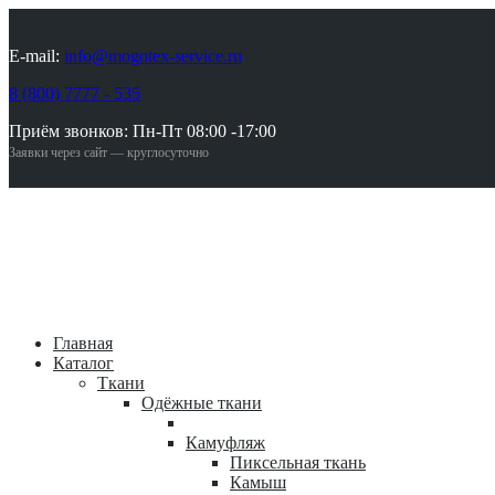
E-mail:
info@mogotex-service.ru
8 (800) 7777 - 535
Приём звонков: Пн-Пт 08:00 -17:00
Заявки через сайт — круглосуточно
Главная
Каталог
Ткани
Одёжные ткани
Камуфляж
Пиксельная ткань
Камыш