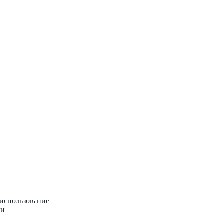
 использование
ки