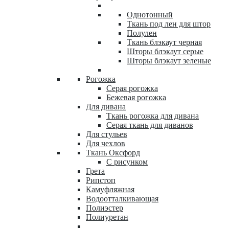
Однотонный
Ткань под лен для штор
Полулен
Ткань блэкаут черная
Шторы блэкаут серые
Шторы блэкаут зеленые
Рогожка
Серая рогожка
Бежевая рогожка
Для дивана
Ткань рогожка для дивана
Серая ткань для диванов
Для стульев
Для чехлов
Ткань Оксфорд
С рисунком
Грета
Рипстоп
Камуфляжная
Водоотталкивающая
Полиэстер
Полиуретан