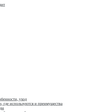
дит
обенности, уход
и, где используются и преимущества
уди