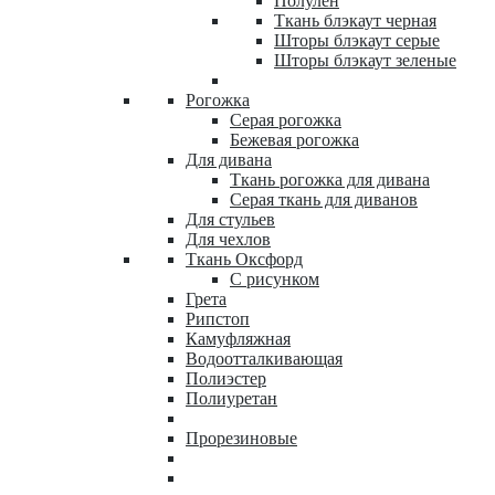
Полулен
Ткань блэкаут черная
Шторы блэкаут серые
Шторы блэкаут зеленые
Рогожка
Серая рогожка
Бежевая рогожка
Для дивана
Ткань рогожка для дивана
Серая ткань для диванов
Для стульев
Для чехлов
Ткань Оксфорд
С рисунком
Грета
Рипстоп
Камуфляжная
Водоотталкивающая
Полиэстер
Полиуретан
Прорезиновые