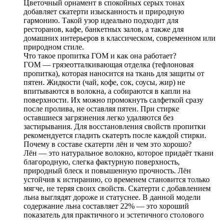
Цветочный орнамент в спокойных серых тонах
добавляет скатерти изысканность и природную
гармонию. Такой узор идеально подходит для
ресторанов, кафе, банкетных залов, а также для
домашних интерьеров в классическом, современном или
природном стиле.
Что такое пропитка ГОМ и как она работает?
ГОМ — грязеотталкивающая отделка (тефлоновая
пропитка), которая наносится на ткань для защиты от
пятен. Жидкости (чай, кофе, сок, соусы, жир) не
впитываются в волокна, а собираются в капли на
поверхности. Их можно промокнуть салфеткой сразу
после пролива, не оставляя пятен. При стирке
оставшиеся загрязнения легко удаляются без
застирывания. Для восстановления свойств пропитки
рекомендуется гладить скатерть после каждой стирки.
Почему в составе скатерти лён и чем это хорошо?
Лён — это натуральное волокно, которое придаёт ткани
благородную, слегка фактурную поверхность,
природный блеск и повышенную прочность. Лён
устойчив к истиранию, со временем становится только
мягче, не теряя своих свойств. Скатерти с добавлением
льна выглядят дороже и статуснее. В данной модели
содержание льна составляет 22% — это хороший
показатель для практичного и эстетичного столового