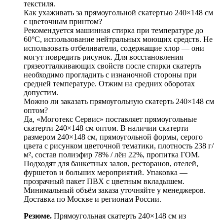
текстиля.
Как ухаживать за прямоугольной скатертью 240×148 см
с цветочным принтом?
Рекомендуется машинная стирка при температуре до
60°C, использование нейтральных моющих средств. Не
использовать отбеливатели, содержащие хлор — они
могут повредить рисунок. Для восстановления
грязеотталкивающих свойств после стирки скатерть
необходимо прогладить с изнаночной стороны при
средней температуре. Отжим на средних оборотах
допустим.
Можно ли заказать прямоугольную скатерть 240×148 см
оптом?
Да, «Моготекс Сервис» поставляет прямоугольные
скатерти 240×148 см оптом. В наличии скатерти
размером 240×148 см, прямоугольной формы, серого
цвета с рисунком цветочной тематики, плотность 238 г/
м², состав полиэфир 78% / лён 22%, пропитка ГОМ.
Подходят для банкетных залов, ресторанов, отелей,
фуршетов и больших мероприятий. Упаковка —
прозрачный пакет ПВХ с цветным вкладышем.
Минимальный объём заказа уточняйте у менеджеров.
Доставка по Москве и регионам России.
Резюме.
Прямоугольная скатерть 240×148 см из