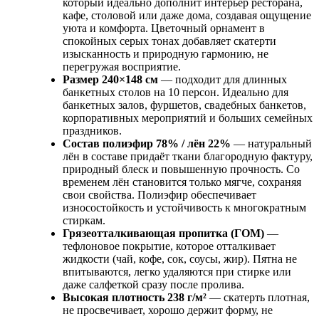
который идеально дополнит интерьер ресторана,
кафе, столовой или даже дома, создавая ощущение
уюта и комфорта. Цветочный орнамент в
спокойных серых тонах добавляет скатерти
изысканность и природную гармонию, не
перегружая восприятие.
Размер 240×148 см
— подходит для длинных
банкетных столов на 10 персон. Идеально для
банкетных залов, фуршетов, свадебных банкетов,
корпоративных мероприятий и больших семейных
праздников.
Состав полиэфир 78% / лён 22%
— натуральный
лён в составе придаёт ткани благородную фактуру,
природный блеск и повышенную прочность. Со
временем лён становится только мягче, сохраняя
свои свойства. Полиэфир обеспечивает
износостойкость и устойчивость к многократным
стиркам.
Грязеотталкивающая пропитка (ГОМ)
—
тефлоновое покрытие, которое отталкивает
жидкости (чай, кофе, сок, соусы, жир). Пятна не
впитываются, легко удаляются при стирке или
даже салфеткой сразу после пролива.
Высокая плотность 238 г/м²
— скатерть плотная,
не просвечивает, хорошо держит форму, не