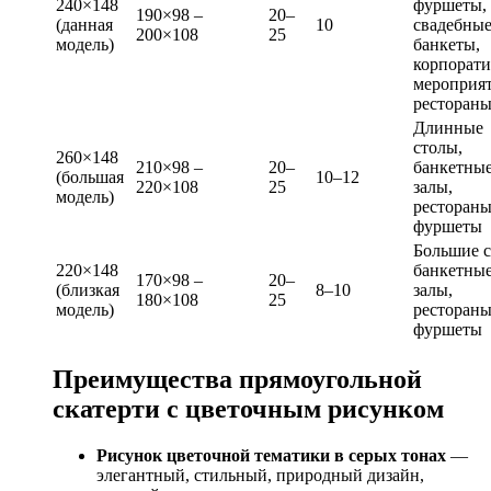
240×148
фуршеты,
190×98 –
20–
(данная
10
свадебны
200×108
25
модель)
банкеты,
корпорат
мероприят
ресторан
Длинные
столы,
260×148
210×98 –
20–
банкетны
(большая
10–12
220×108
25
залы,
модель)
рестораны
фуршеты
Большие с
220×148
банкетны
170×98 –
20–
(близкая
8–10
залы,
180×108
25
модель)
рестораны
фуршеты
Преимущества прямоугольной
скатерти с цветочным рисунком
Рисунок цветочной тематики в серых тонах
—
элегантный, стильный, природный дизайн,