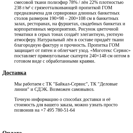
смесовой ткани полиэфир 78% / лён 22% плотностью
238 г/м² с грязеотталкивающей пропиткой ГОМ
предназначена для сервировки длинных банкетных
столов размером 190×98 – 200×108 см в банкетных
залах, ресторанах, на фуршетах, свадебных банкетах и
корпоративных мероприятиях. Рисунок цветочной
тематики в серых тонах создаёт элегантную, уютную
атмосферу. Натуральный лён в составе придаёт ткани
благородную фактуру и прочность. Пропитка ГОМ
защищает от пятен и облегчает уход. «Моготекс Сервис»
поставляет прямоугольные скатерти 240×148 см оптом в
готовом виде с обработанными краями.
Доставка
Мы работаем с ТК "Байкал-Сервис", ТК "Деловые
линии" и СДЭК. Возможен самовывоз.
Точную информацию о способах доставки и её
стоимость для вашего заказа, можно узнать просто
позвонив на +7 495 780-51-64
Оплата