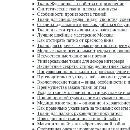
Ткань Журавинка – свойства и применение
Синтетические ткани: плюсы и минусы
Особенности производства тканей
Ткани для спецодежды - виды, свойства, сове
Секреты идеального кроя: как добиться безуп
Ткани для скатерти - виды и характеристики
Лучшие швейные мастерские Москвы
Как отстирать пятно от красного вина
Ткань для сорочек – характеристики и преим
Модные ткани осени-зимы: тренды и вдохнов
Искусственные ткани: за и против
Универсальные ткани для декора интерьера
Экспертные секреты стирки деликатных ткан
Популярная ткань эвкалипт: происхождение и
Путеводитель по уходу за шёлковыми издели
Экологические ткани – виды, особенности и 
Преимущества заказа ткани оптом
Уход за тканями: советы по стирке, глажке и 
Пошив простой сумки своими руками: пошаг
Медицинские ткани – описание и характерис
Как правильно ухаживать за тканями: советы 
Ткани для пальто: руководство покупателя
Повседневные ткани: практичный выбор
Магазин тканей: как выбрать лучший район
Спортивная одежда: лучшие ткани для заняти