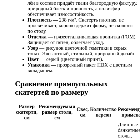
лён в составе придаёт ткани благородную фактуру,
природный блеск и прочность, а полиэфир
обеспечивает износостойкость.
Плотность
— 238 г/м². Скатерть плотная, не
просвечивает, хорошо держит форму, не скользит
по столу.
Отделка
— грязеотталкивающая пропитка (ГОМ).
Защищает от пятен, облегчает уход.
Узор
— рисунок цветочной тематики в серых
тонах. Элегантный, стильный, природный дизайн.
Цвет
— серый (цветочный принт).
Упаковка
— прозрачный пакет ПВХ с цветным
вкладышем.
Сравнение прямоугольных
скатертей по размеру
Размер
Рекомендуемый
Свес,
Количество
Рекоменд
скатерти,
размер стола,
см
персон
примен
см
см
Длинные
банкетны
столы,