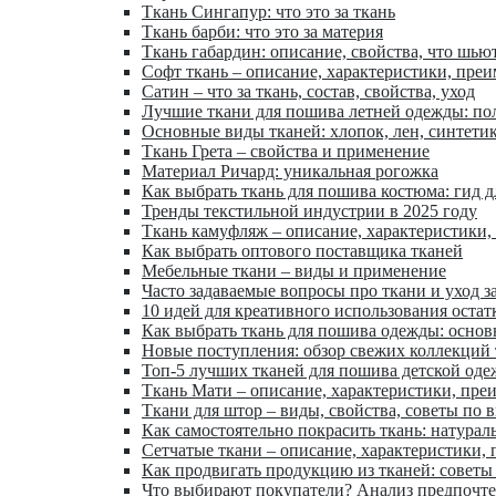
Ткань Сингапур: что это за ткань
Ткань барби: что это за материя
Ткань габардин: описание, свойства, что шью
Софт ткань – описание, характеристики, пре
Сатин – что за ткань, состав, свойства, уход
Лучшие ткани для пошива летней одежды: по
Основные виды тканей: хлопок, лен, синтети
Ткань Грета – свойства и применение
Материал Ричард: уникальная рогожка
Как выбрать ткань для пошива костюма: гид 
Тренды текстильной индустрии в 2025 году
Ткань камуфляж – описание, характеристики,
Как выбрать оптового поставщика тканей
Мебельные ткани – виды и применение
Часто задаваемые вопросы про ткани и уход з
10 идей для креативного использования остат
Как выбрать ткань для пошива одежды: осно
Новые поступления: обзор свежих коллекций
Топ-5 лучших тканей для пошива детской од
Ткань Мати – описание, характеристики, пре
Ткани для штор – виды, свойства, советы по 
Как самостоятельно покрасить ткань: натурал
Сетчатые ткани – описание, характеристики,
Как продвигать продукцию из тканей: советы
Что выбирают покупатели? Анализ предпочт