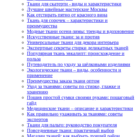
Ткани для скатерти - виды и характеристики
Лучшие швейные мастерские Москвы
Как отстирать пятно от красного вина
Ткань для сорочек – характеристики и
преимущества
Модные ткани осени-зимы: тренды и вдохновение
Искусственные ткани: за и против
Универсальные ткани для декора интерьера
Экспертные секреты стирки деликатных тканей
Популярная ткань эвкалипт: происхождение и
польза
Путеводитель по уходу за шёлковыми изделиями
Экологические ткани – виды, особенности и
применение
Преимущества заказа ткани оптом
Уход за тканями: советы по стирке, глажке и
хранению
Пошив простой сумки своими руками: пошаговый
гайд
Медицинские ткани – описание и характеристики
Как правильно ухаживать за тканями: советы
экспертов
Ткани для пальто: руководство покупателя
Повседневные ткани: практичный выбор
Магазин тканей: как выбрать лучший район