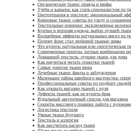
Органические ткани: правда и мифы
Учёба и карьера: как стать специалистом по т
Цветотерапия в текстиле: эмоциональный эфф
Ковровые ткани: советы по уходу и сохранен
Текстильные новинки: эксклюзивные коллек
Куртки и верхняя одежда: выбор лучшей ткан
Волшебные эффекты натуральных масел на т
Почему флис стал любимой тканью зимы
Что купить: натуральная или синтетическая т
Современные принты: хитрые комбинации ри
Домашний текстиль: лучшие ткани для дома
Как научиться читать этикетки тканей
Самые дорогие ткани мира
Лечебные ткани: факты и заблуждения
Маленькие тайны швейного мастерства: секр
Профессиональные советы по подбору свадеб
Как открыть магазин тканей с нуля
Дефекты тканей: как не купить брак
Идеальный закупочный список для магазина
Секреты массового пошива: работа с рулонам
Логистика текстиля
Умные ткани будущего
Текстиль и аллергия
Как рассчитать расход ткани
Шьем чехлы на мебель сами