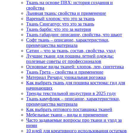
Ткань на основе ПВХ: история создания и
свойства
Льняная ткань: свойства и применение
Вареный хлопок: что это за ткань
Ткань Сингапур: что это за ткань
Ткань барби: что это за материя
Ткань габардин: описание, свойства, что шьют
Софт ткань – описание, характеристики,
преимущества материала
Сатин – что за ткань, состав, свойства, уход
Лучшие ткани для пошива летней одежды:
полезные советы от профессионалов
Основные виды тканей: хлопок, лен, синтетика
Ткань Грета – свойства и применение
Материал Ричард: уникальная рогожка
Как выбрать ткань для пошива костюма: гид для
начинающих
Тренды текстильной индустрии в 2025 году
Ткань камуфляж – описание, характеристики,
преимущества материала
Как выбрать оптового поставщика тканей
Мебельные ткани – виды и применение
Часто задаваемые вопросы про ткани и уход за
ними
10 идей для креативного использования остатков