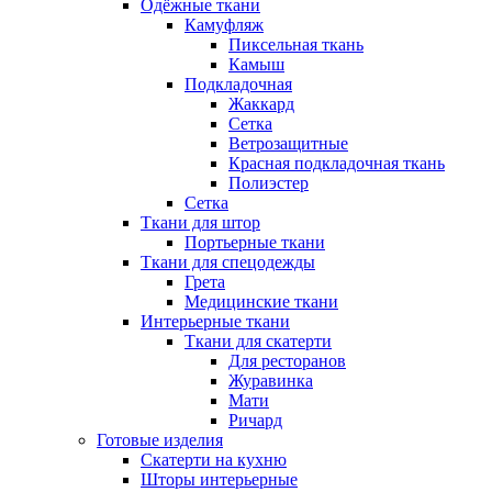
Одёжные ткани
Камуфляж
Пиксельная ткань
Камыш
Подкладочная
Жаккард
Сетка
Ветрозащитные
Красная подкладочная ткань
Полиэстер
Сетка
Ткани для штор
Портьерные ткани
Ткани для спецодежды
Грета
Медицинские ткани
Интерьерные ткани
Ткани для скатерти
Для ресторанов
Журавинка
Мати
Ричард
Готовые изделия
Скатерти на кухню
Шторы интерьерные