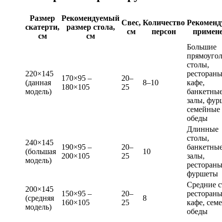
Размер
Рекомендуемый
Свес,
Количество
Рекоменд
скатерти,
размер стола,
см
персон
примен
см
см
Большие
прямоуго
столы,
220×145
рестораны
170×95 –
20–
(данная
8–10
кафе,
180×105
25
модель)
банкетны
залы, фур
семейные
обеды
Длинные
столы,
240×145
190×95 –
20–
банкетны
(большая
10
200×105
25
залы,
модель)
рестораны
фуршеты
Средние с
200×145
150×95 –
20–
рестораны
(средняя
8
160×105
25
кафе, сем
модель)
обеды