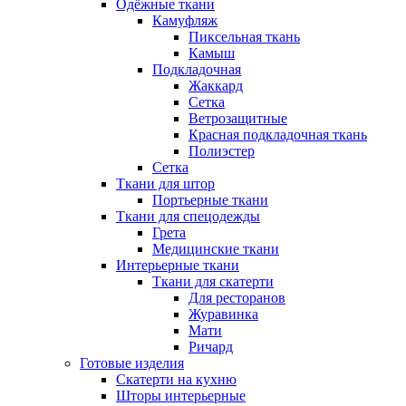
Одёжные ткани
Камуфляж
Пиксельная ткань
Камыш
Подкладочная
Жаккард
Сетка
Ветрозащитные
Красная подкладочная ткань
Полиэстер
Сетка
Ткани для штор
Портьерные ткани
Ткани для спецодежды
Грета
Медицинские ткани
Интерьерные ткани
Ткани для скатерти
Для ресторанов
Журавинка
Мати
Ричард
Готовые изделия
Скатерти на кухню
Шторы интерьерные