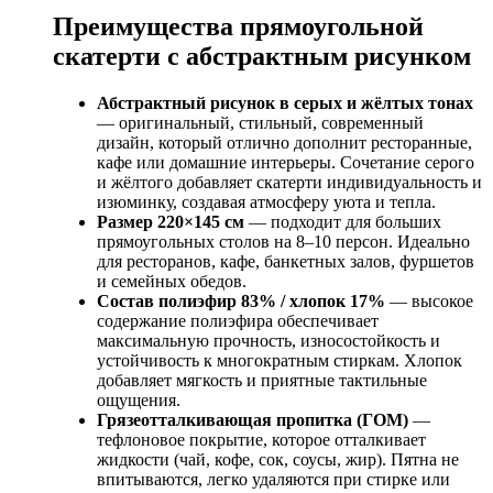
Преимущества прямоугольной
скатерти с абстрактным рисунком
Абстрактный рисунок в серых и жёлтых тонах
— оригинальный, стильный, современный
дизайн, который отлично дополнит ресторанные,
кафе или домашние интерьеры. Сочетание серого
и жёлтого добавляет скатерти индивидуальность и
изюминку, создавая атмосферу уюта и тепла.
Размер 220×145 см
— подходит для больших
прямоугольных столов на 8–10 персон. Идеально
для ресторанов, кафе, банкетных залов, фуршетов
и семейных обедов.
Состав полиэфир 83% / хлопок 17%
— высокое
содержание полиэфира обеспечивает
максимальную прочность, износостойкость и
устойчивость к многократным стиркам. Хлопок
добавляет мягкость и приятные тактильные
ощущения.
Грязеотталкивающая пропитка (ГОМ)
—
тефлоновое покрытие, которое отталкивает
жидкости (чай, кофе, сок, соусы, жир). Пятна не
впитываются, легко удаляются при стирке или