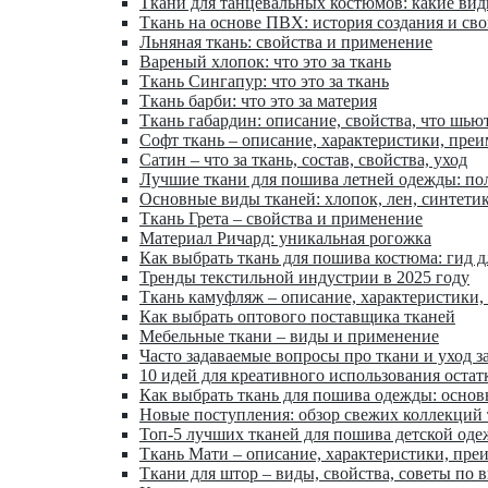
Ткани для танцевальных костюмов: какие ви
Ткань на основе ПВХ: история создания и сво
Льняная ткань: свойства и применение
Вареный хлопок: что это за ткань
Ткань Сингапур: что это за ткань
Ткань барби: что это за материя
Ткань габардин: описание, свойства, что шью
Софт ткань – описание, характеристики, пре
Сатин – что за ткань, состав, свойства, уход
Лучшие ткани для пошива летней одежды: по
Основные виды тканей: хлопок, лен, синтети
Ткань Грета – свойства и применение
Материал Ричард: уникальная рогожка
Как выбрать ткань для пошива костюма: гид 
Тренды текстильной индустрии в 2025 году
Ткань камуфляж – описание, характеристики,
Как выбрать оптового поставщика тканей
Мебельные ткани – виды и применение
Часто задаваемые вопросы про ткани и уход з
10 идей для креативного использования остат
Как выбрать ткань для пошива одежды: осно
Новые поступления: обзор свежих коллекций
Топ-5 лучших тканей для пошива детской од
Ткань Мати – описание, характеристики, пре
Ткани для штор – виды, свойства, советы по 