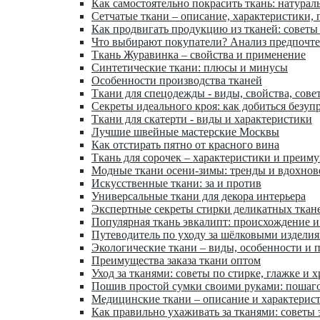
Как самостоятельно покрасить ткань: натурал
Сетчатые ткани – описание, характеристики,
Как продвигать продукцию из тканей: советы
Что выбирают покупатели? Анализ предпочт
Ткань Журавинка – свойства и применение
Синтетические ткани: плюсы и минусы
Особенности производства тканей
Ткани для спецодежды - виды, свойства, сове
Секреты идеального кроя: как добиться безуп
Ткани для скатерти - виды и характеристики
Лучшие швейные мастерские Москвы
Как отстирать пятно от красного вина
Ткань для сорочек – характеристики и преим
Модные ткани осени-зимы: тренды и вдохнов
Искусственные ткани: за и против
Универсальные ткани для декора интерьера
Экспертные секреты стирки деликатных ткан
Популярная ткань эвкалипт: происхождение и
Путеводитель по уходу за шёлковыми издели
Экологические ткани – виды, особенности и 
Преимущества заказа ткани оптом
Уход за тканями: советы по стирке, глажке и 
Пошив простой сумки своими руками: пошаг
Медицинские ткани – описание и характерис
Как правильно ухаживать за тканями: советы 