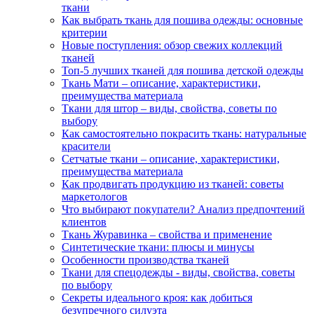
ткани
Как выбрать ткань для пошива одежды: основные
критерии
Новые поступления: обзор свежих коллекций
тканей
Топ-5 лучших тканей для пошива детской одежды
Ткань Мати – описание, характеристики,
преимущества материала
Ткани для штор – виды, свойства, советы по
выбору
Как самостоятельно покрасить ткань: натуральные
красители
Сетчатые ткани – описание, характеристики,
преимущества материала
Как продвигать продукцию из тканей: советы
маркетологов
Что выбирают покупатели? Анализ предпочтений
клиентов
Ткань Журавинка – свойства и применение
Синтетические ткани: плюсы и минусы
Особенности производства тканей
Ткани для спецодежды - виды, свойства, советы
по выбору
Секреты идеального кроя: как добиться
безупречного силуэта