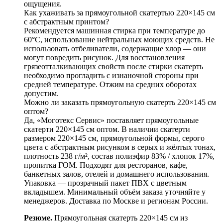
ощущения.
Как ухаживать за прямоугольной скатертью 220×145 см
с абстрактным принтом?
Рекомендуется машинная стирка при температуре до
60°C, использование нейтральных моющих средств. Не
использовать отбеливатели, содержащие хлор — они
могут повредить рисунок. Для восстановления
грязеотталкивающих свойств после стирки скатерть
необходимо прогладить с изнаночной стороны при
средней температуре. Отжим на средних оборотах
допустим.
Можно ли заказать прямоугольную скатерть 220×145 см
оптом?
Да, «Моготекс Сервис» поставляет прямоугольные
скатерти 220×145 см оптом. В наличии скатерти
размером 220×145 см, прямоугольной формы, серого
цвета с абстрактным рисунком в серых и жёлтых тонах,
плотность 238 г/м², состав полиэфир 83% / хлопок 17%,
пропитка ГОМ. Подходят для ресторанов, кафе,
банкетных залов, отелей и домашнего использования.
Упаковка — прозрачный пакет ПВХ с цветным
вкладышем. Минимальный объём заказа уточняйте у
менеджеров. Доставка по Москве и регионам России.
Резюме.
Прямоугольная скатерть 220×145 см из