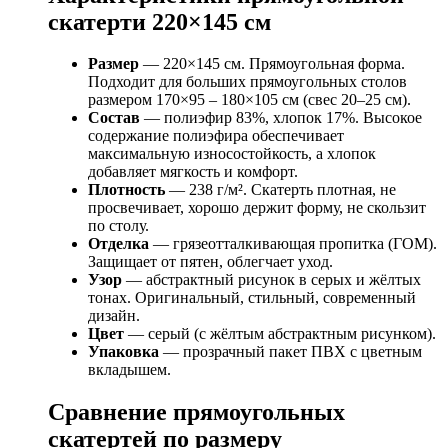
скатерти 220×145 см
Размер
— 220×145 см. Прямоугольная форма.
Подходит для больших прямоугольных столов
размером 170×95 – 180×105 см (свес 20–25 см).
Состав
— полиэфир 83%, хлопок 17%. Высокое
содержание полиэфира обеспечивает
максимальную износостойкость, а хлопок
добавляет мягкость и комфорт.
Плотность
— 238 г/м². Скатерть плотная, не
просвечивает, хорошо держит форму, не скользит
по столу.
Отделка
— грязеотталкивающая пропитка (ГОМ).
Защищает от пятен, облегчает уход.
Узор
— абстрактный рисунок в серых и жёлтых
тонах. Оригинальный, стильный, современный
дизайн.
Цвет
— серый (с жёлтым абстрактным рисунком).
Упаковка
— прозрачный пакет ПВХ с цветным
вкладышем.
Сравнение прямоугольных
скатертей по размеру