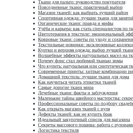
Ткани для пальто: руководство покупателя
Повседневные ткани: практичный выбор
Магазин тканей: как выбрать лучший район
Спортивная одежда: лучшие ткани для заняти
Органические ткани: правда и мифы
Учёба и карьера: как стать специалистом по т
Цветотерапия в текстиле: эмоциональный эфф
Ковровые ткани: советы по уходу и сохранен
Текстильные новинки: эксклюзивные коллек
Куртки и верхняя одежда: выбор лучшей ткан
Волшебные эффекты натуральных масел на т
Почему флис стал любимой тканью зимы
Что купить: натуральная или синтетическая т
Современные принты: хитрые комбинации ри
Домашний текстиль: лучшие ткани для дома
Как научиться читать этикетки тканей
Самые дорогие ткани мира
Лечебные ткани: факты и заблуждения
Маленькие тайны швейного мастерства: секр
Профессиональные советы по подбору свадеб
Как открыть магазин тканей с нуля
Дефекты тканей: как не купить брак
Идеальный закупочный список для магазина
Секреты массового пошива: работа с рулонам
Логистика текстиля