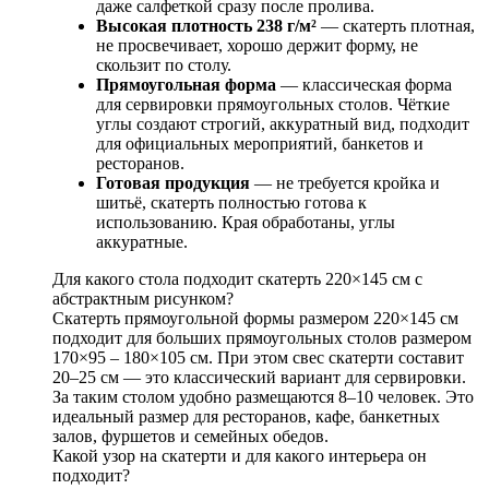
даже салфеткой сразу после пролива.
Высокая плотность 238 г/м²
— скатерть плотная,
не просвечивает, хорошо держит форму, не
скользит по столу.
Прямоугольная форма
— классическая форма
для сервировки прямоугольных столов. Чёткие
углы создают строгий, аккуратный вид, подходит
для официальных мероприятий, банкетов и
ресторанов.
Готовая продукция
— не требуется кройка и
шитьё, скатерть полностью готова к
использованию. Края обработаны, углы
аккуратные.
Для какого стола подходит скатерть 220×145 см с
абстрактным рисунком?
Скатерть прямоугольной формы размером 220×145 см
подходит для больших прямоугольных столов размером
170×95 – 180×105 см. При этом свес скатерти составит
20–25 см — это классический вариант для сервировки.
За таким столом удобно размещаются 8–10 человек. Это
идеальный размер для ресторанов, кафе, банкетных
залов, фуршетов и семейных обедов.
Какой узор на скатерти и для какого интерьера он
подходит?