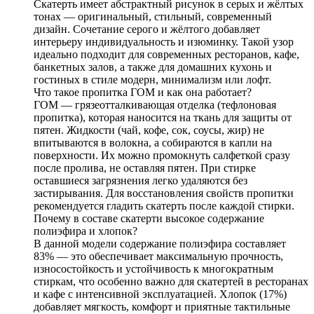
Скатерть имеет абстрактный рисунок в серых и жёлтых
тонах — оригинальный, стильный, современный
дизайн. Сочетание серого и жёлтого добавляет
интерьеру индивидуальность и изюминку. Такой узор
идеально подходит для современных ресторанов, кафе,
банкетных залов, а также для домашних кухонь и
гостиных в стиле модерн, минимализм или лофт.
Что такое пропитка ГОМ и как она работает?
ГОМ — грязеотталкивающая отделка (тефлоновая
пропитка), которая наносится на ткань для защиты от
пятен. Жидкости (чай, кофе, сок, соусы, жир) не
впитываются в волокна, а собираются в капли на
поверхности. Их можно промокнуть салфеткой сразу
после пролива, не оставляя пятен. При стирке
оставшиеся загрязнения легко удаляются без
застирывания. Для восстановления свойств пропитки
рекомендуется гладить скатерть после каждой стирки.
Почему в составе скатерти высокое содержание
полиэфира и хлопок?
В данной модели содержание полиэфира составляет
83% — это обеспечивает максимальную прочность,
износостойкость и устойчивость к многократным
стиркам, что особенно важно для скатертей в ресторанах
и кафе с интенсивной эксплуатацией. Хлопок (17%)
добавляет мягкость, комфорт и приятные тактильные