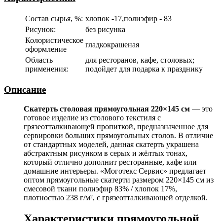
Состав сырья, %:
хлопок -17,полиэфир - 83
Рисунок:
без рисунка
Колористическое
гладкокрашеная
оформление
Область
для ресторанов, кафе, столовых;
применения:
подойдет для подарка к празднику
Описание
Скатерть столовая прямоугольная 220×145 см
— это
готовое изделие из столового текстиля с
грязеотталкивающей пропиткой, предназначенное для
сервировки больших прямоугольных столов. В отличие
от стандартных моделей, данная скатерть украшена
абстрактным рисунком в серых и жёлтых тонах,
который отлично дополнит ресторанные, кафе или
домашние интерьеры. «Моготекс Сервис» предлагает
оптом прямоугольные скатерти размером 220×145 см из
смесовой ткани полиэфир 83% / хлопок 17%,
плотностью 238 г/м², с грязеотталкивающей отделкой.
Характеристики прямоугольной