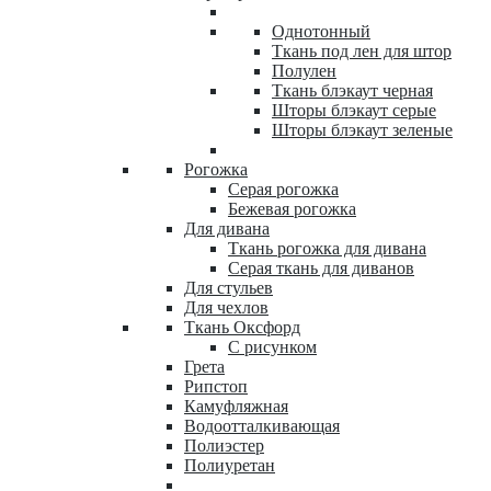
Однотонный
Ткань под лен для штор
Полулен
Ткань блэкаут черная
Шторы блэкаут серые
Шторы блэкаут зеленые
Рогожка
Серая рогожка
Бежевая рогожка
Для дивана
Ткань рогожка для дивана
Серая ткань для диванов
Для стульев
Для чехлов
Ткань Оксфорд
С рисунком
Грета
Рипстоп
Камуфляжная
Водоотталкивающая
Полиэстер
Полиуретан