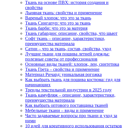
Ткань на основе ПВХ: история создания и
свойства
Льняная ткань: свойства и применение
Вареный хлопок: что это за ткань
Ткань Сингапур: что это за ткань
Ткань барби: что это за материя
Ткань габардин: описание, свойства, что шьют
Софт ткань – описание, характеристики,
преимущества материала
Сатин – что за ткань, состав, свойства, уход
Лучшие ткани для пошива летней одежды:
полезные советы от профессионалов
Основные виды тканей: хлопок, лен, синтетика
Ткань Грета – свойства и применение
Материал Ричард: уникальная рогожка
Как выбрать ткань для пошива костюма: гид для
начинающих
Тренды текстильной индустрии в 2025 году
Ткань камуфляж – описание, характеристики,
преимущества материала
Как выбрать оптового поставщика тканей
Мебельные ткани – виды и применение
Часто задаваемые вопросы про ткани и уход за
ними
10 идей для креативного использования остатков