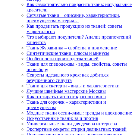
Как самостоятельно покрасить ткань: натуральные
красители
Сетчатые ткани – описание, характеристики,
преимущества материала
Как продвигать продукцию из тканей: советы
маркетологов
Что выбирают покупатели? Анализ предпочтений
клиентов
Ткань Журавинка – свойства и применение
Синтетические ткани: плюсы и минусы
Особенности производства тканей
Ткани для спецодежды - виды, свойства, советы
по выбору
Секреты идеального кроя: как добиться
безупречного силуэта
Ткани для скатерти - виды и характеристики
Лучшие швейные мастерские Москвы
Как отстирать пятно от красного вина
Ткань для сорочек – характеристики и
преимущества
Модные ткани осени-зимы: тренды и вдохновение
Искусственные ткани: за и против
Универсальные ткани для декора интерьера
Экспертные секреты стирки деликатных тканей
Популярная ткань эвкалипт: происхождение и