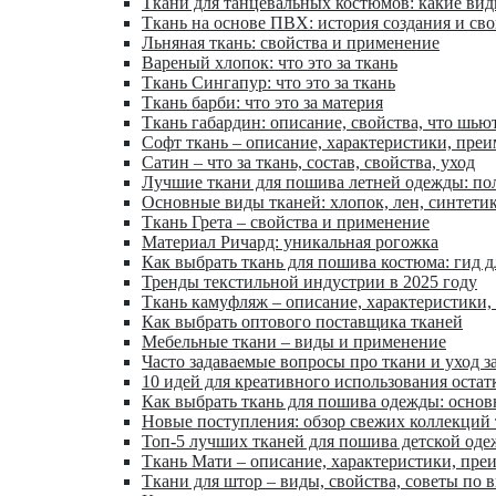
Ткани для танцевальных костюмов: какие ви
Ткань на основе ПВХ: история создания и сво
Льняная ткань: свойства и применение
Вареный хлопок: что это за ткань
Ткань Сингапур: что это за ткань
Ткань барби: что это за материя
Ткань габардин: описание, свойства, что шью
Софт ткань – описание, характеристики, пре
Сатин – что за ткань, состав, свойства, уход
Лучшие ткани для пошива летней одежды: по
Основные виды тканей: хлопок, лен, синтети
Ткань Грета – свойства и применение
Материал Ричард: уникальная рогожка
Как выбрать ткань для пошива костюма: гид 
Тренды текстильной индустрии в 2025 году
Ткань камуфляж – описание, характеристики,
Как выбрать оптового поставщика тканей
Мебельные ткани – виды и применение
Часто задаваемые вопросы про ткани и уход з
10 идей для креативного использования остат
Как выбрать ткань для пошива одежды: осно
Новые поступления: обзор свежих коллекций
Топ-5 лучших тканей для пошива детской од
Ткань Мати – описание, характеристики, пре
Ткани для штор – виды, свойства, советы по 