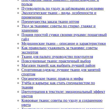
польза
Путеводитель по уходу за шёлковыми изделиями
Экологические ткани – виды, особенности и
применение
Преимущества заказа ткани оптом
Уход за тканями: советы по стирке, глажке и
хранению
Пошив простой сумки своими руками: пошаговый
гайд
Медицинские ткани – описание и характеристики
Как правильно ухаживать за тканями: советы
экспертов
Ткани для пальто: руководство покупателя
Повседневные ткани: практичный выбор
Магазин тканей: как выбрать лучший район
Спортивная одежда: лучшие ткани для занятий
спортом
Органические ткани: правда и мифы
Учёба и карьера: как стать специалистом по
тканям
Цветотерапия в текстиле: эмоциональный эффект
цветов
Ковровые ткани: советы по уходу и сохранению
цвета