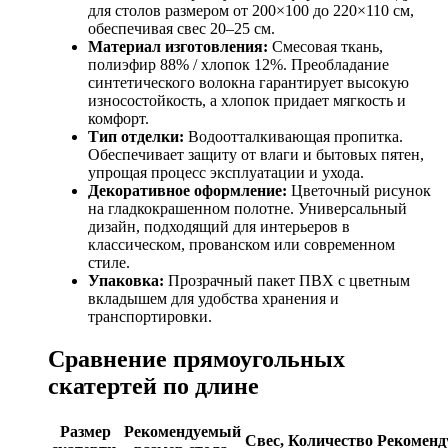
для столов размером от 200×100 до 220×110 см,
обеспечивая свес 20–25 см.
Материал изготовления:
Смесовая ткань,
полиэфир 88% / хлопок 12%. Преобладание
синтетического волокна гарантирует высокую
износостойкость, а хлопок придает мягкость и
комфорт.
Тип отделки:
Водоотталкивающая пропитка.
Обеспечивает защиту от влаги и бытовых пятен,
упрощая процесс эксплуатации и ухода.
Декоративное оформление:
Цветочный рисунок
на гладкокрашенном полотне. Универсальный
дизайн, подходящий для интерьеров в
классическом, прованском или современном
стиле.
Упаковка:
Прозрачный пакет ПВХ с цветным
вкладышем для удобства хранения и
транспортировки.
Сравнение прямоугольных
скатертей по длине
Размер
Рекомендуемый
Свес,
Количество
Рекоменд