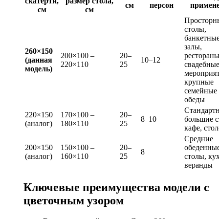
скатерти,
размер стола,
см
персон
примен
см
см
Просторн
столы,
банкетны
залы,
260×150
200×100 –
20–
рестораны
(данная
10–12
220×110
25
свадебны
модель)
мероприят
крупные
семейные
обеды
Стандарт
220×150
170×100 –
20–
8–10
большие с
(аналог)
180×110
25
кафе, сто
Средние
200×150
150×100 –
20–
обеденны
8
(аналог)
160×110
25
столы, ку
веранды
Ключевые преимущества модели с
цветочным узором