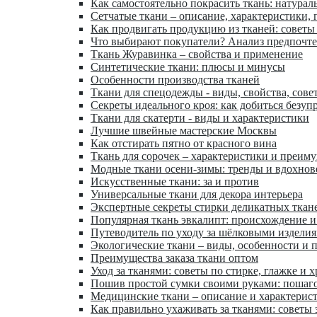
Как самостоятельно покрасить ткань: натурал
Сетчатые ткани – описание, характеристики,
Как продвигать продукцию из тканей: советы
Что выбирают покупатели? Анализ предпочт
Ткань Журавинка – свойства и применение
Синтетические ткани: плюсы и минусы
Особенности производства тканей
Ткани для спецодежды - виды, свойства, сове
Секреты идеального кроя: как добиться безуп
Ткани для скатерти - виды и характеристики
Лучшие швейные мастерские Москвы
Как отстирать пятно от красного вина
Ткань для сорочек – характеристики и преим
Модные ткани осени-зимы: тренды и вдохнов
Искусственные ткани: за и против
Универсальные ткани для декора интерьера
Экспертные секреты стирки деликатных ткан
Популярная ткань эвкалипт: происхождение и
Путеводитель по уходу за шёлковыми издели
Экологические ткани – виды, особенности и 
Преимущества заказа ткани оптом
Уход за тканями: советы по стирке, глажке и 
Пошив простой сумки своими руками: пошаг
Медицинские ткани – описание и характерис
Как правильно ухаживать за тканями: советы 