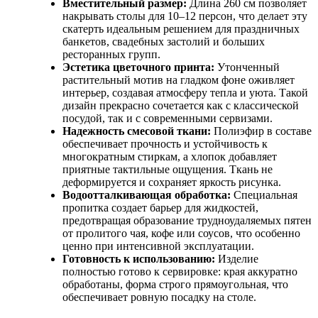
Вместительный размер:
Длина 260 см позволяет
накрывать столы для 10–12 персон, что делает эту
скатерть идеальным решением для праздничных
банкетов, свадебных застолий и больших
ресторанных групп.
Эстетика цветочного принта:
Утонченный
растительный мотив на гладком фоне оживляет
интерьер, создавая атмосферу тепла и уюта. Такой
дизайн прекрасно сочетается как с классической
посудой, так и с современными сервизами.
Надежность смесовой ткани:
Полиэфир в составе
обеспечивает прочность и устойчивость к
многократным стиркам, а хлопок добавляет
приятные тактильные ощущения. Ткань не
деформируется и сохраняет яркость рисунка.
Водоотталкивающая обработка:
Специальная
пропитка создает барьер для жидкостей,
предотвращая образование трудноудаляемых пятен
от пролитого чая, кофе или соусов, что особенно
ценно при интенсивной эксплуатации.
Готовность к использованию:
Изделие
полностью готово к сервировке: края аккуратно
обработаны, форма строго прямоугольная, что
обеспечивает ровную посадку на столе.