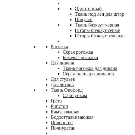
Однотонный
Ткань под лен для штор
Полулен
Ткань блэкаут черная
Шторы блэкаут серые
Шторы блэкаут зеленые
Рогожка
Серая рогожка
Бежевая рогожка
Для дивана
Ткань рогожка для дивана
Серая ткань для диванов
Для стульев
Для чехлов
Ткань Оксфорд
С рисунком
Грета
Рипстоп
Камуфляжная
Водоотталкивающая
Полиэстер
Полиуретан