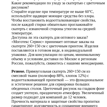
Какие рекомендации по уходу за скатертью с цветочным
рисунком?
Стирайте изделие при температуре не выше 60°C,
используйте щадящие моющие средства без хлора.
Чтобы восстановить водоотталкивающие свойства,
после каждой стирки обязательно проглаживайте
скатерть с изнаночной стороны утюгом на средней
температуре.
Доступна ли эта скатерть для оптового заказа?
«Моготекс Сервис» принимает оптовые заказы на
скатерти 260×150 см с цветочным принтом. Изделия
поставляются в готовом виде, в индивидуальной
упаковке. Для консультации по ценам, минимальному
объему и условиям доставки по Москве и регионам
России, пожалуйста, свяжитесь с нашими менеджерами.
Резюме.
Прямоугольная скатерть 260×150 см из
смесовой ткани (полиэфир 88%, хлопок 12%) с
водоотталкивающей пропиткой — это функциональное
и эстетичное решение для сервировки больших
обеденных столов. Цветочный рисунок на гладком фоне
создает уютную, праздничную атмосферу. Увеличенный
размер подходит для компаний до 12 человек.
Прочность материала и защитные свойства пропитки
гарантируют долговечность и сохранение внешнего