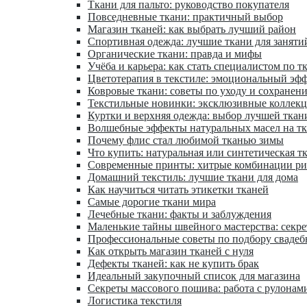
Ткани для пальто: руководство покупателя
Повседневные ткани: практичный выбор
Магазин тканей: как выбрать лучший район
Спортивная одежда: лучшие ткани для заняти
Органические ткани: правда и мифы
Учёба и карьера: как стать специалистом по т
Цветотерапия в текстиле: эмоциональный эфф
Ковровые ткани: советы по уходу и сохранен
Текстильные новинки: эксклюзивные коллек
Куртки и верхняя одежда: выбор лучшей ткан
Волшебные эффекты натуральных масел на т
Почему флис стал любимой тканью зимы
Что купить: натуральная или синтетическая т
Современные принты: хитрые комбинации ри
Домашний текстиль: лучшие ткани для дома
Как научиться читать этикетки тканей
Самые дорогие ткани мира
Лечебные ткани: факты и заблуждения
Маленькие тайны швейного мастерства: секр
Профессиональные советы по подбору свадеб
Как открыть магазин тканей с нуля
Дефекты тканей: как не купить брак
Идеальный закупочный список для магазина
Секреты массового пошива: работа с рулонам
Логистика текстиля