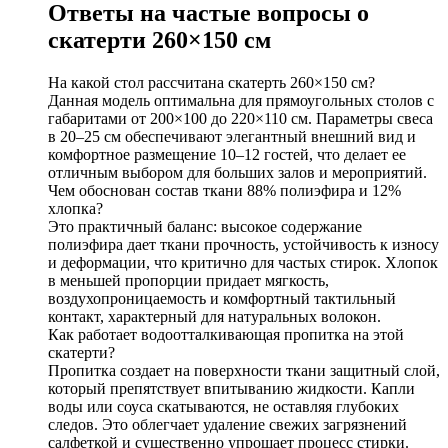
Ответы на частые вопросы о
скатерти 260×150 см
На какой стол рассчитана скатерть 260×150 см?
Данная модель оптимальна для прямоугольных столов с
габаритами от 200×100 до 220×110 см. Параметры свеса
в 20–25 см обеспечивают элегантный внешний вид и
комфортное размещение 10–12 гостей, что делает ее
отличным выбором для больших залов и мероприятий.
Чем обоснован состав ткани 88% полиэфира и 12%
хлопка?
Это практичный баланс: высокое содержание
полиэфира дает ткани прочность, устойчивость к износу
и деформации, что критично для частых стирок. Хлопок
в меньшей пропорции придает мягкость,
воздухопроницаемость и комфортный тактильный
контакт, характерный для натуральных волокон.
Как работает водоотталкивающая пропитка на этой
скатерти?
Пропитка создает на поверхности ткани защитный слой,
который препятствует впитыванию жидкости. Капли
воды или соуса скатываются, не оставляя глубоких
следов. Это облегчает удаление свежих загрязнений
салфеткой и существенно упрощает процесс стирки.